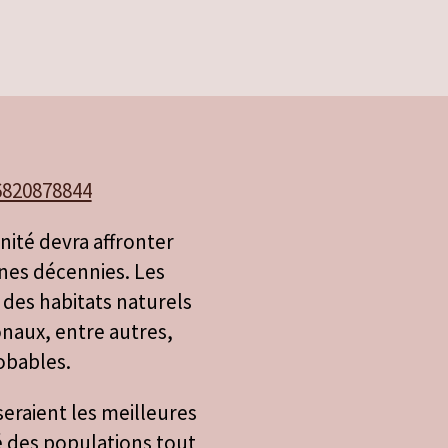
6820878844
nité devra affronter
nes décennies. Les
des habitats naturels
onaux, entre autres,
obables.
eraient les meilleures
té des populations tout