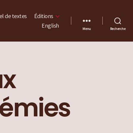
l de textes
Éditions
English
Menu
Recherche
ux
démies