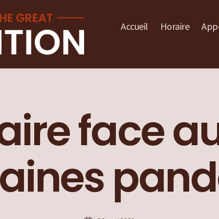
Accueil
Horaire
Appe
aire face a
aines pan