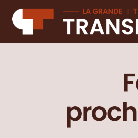
La
Grande
transition
F
proch