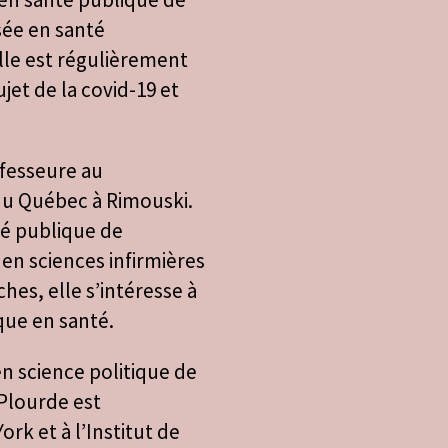
isée en santé
Elle est régulièrement
jet de la covid-19 et
ofesseure au
du Québec à Rimouski.
té publique de
 en sciences infirmières
hes, elle s’intéresse à
ique en santé.
en science politique de
 Plourde est
rk et à l’Institut de