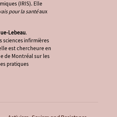
iques (IRIS). Elle
vais pour la santé
aux
que-Lebeau
.
 sciences infirmières
elle est chercheure en
e de Montréal sur les
 les pratiques