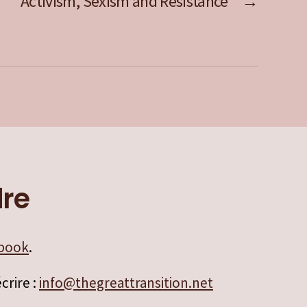
Activism, Sexism and Resistance
→
dre
ebook
.
crire :
info@thegreattransition.net