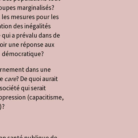
oupes marginalisés?
 les mesures pour les
tion des inégalités
e qui a prévalu dans de
voir une réponse aux
on démocratique?
vernement dans une
le
care
? De quoi aurait
société qui serait
ppression (capacitisme,
)?
 en santé publique de