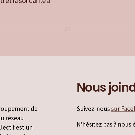
 et la solidarité à
Nous join
groupement de
Suivez-nous
sur Fac
 au réseau
N’hésitez pas à nous é
lectif est un